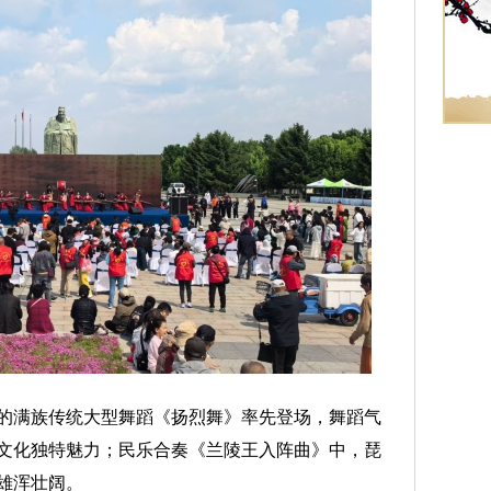
满族传统大型舞蹈《扬烈舞》率先登场，舞蹈气
文化独特魅力；民乐合奏《兰陵王入阵曲》中，琵
雄浑壮阔。