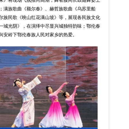
来》将现场气氛推向高潮，舞者腰间长鼓随舞姿上
；满族歌曲《额尔春》、赫哲族歌曲《乌苏里船
尔族民歌《映山红花满山坡》等，展现各民族文化
一城光阴》，在演绎中尽显兴城独特韵味；鄂伦春
兴安岭下鄂伦春族人民对家乡的热爱。