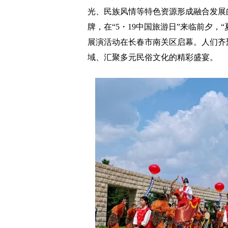
光、民族风情等特色资源形成融合发展
牌，在“5・19中国旅游日”来临前夕，
展演活动在长春市南关区启幕。人们齐
域、汇聚多元民俗文化的精彩盛宴。