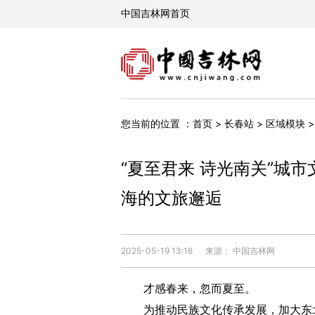
您当前的位置 ：
首页
>
长春站
>
区域模块
“夏至君来 诗光南关”城
海的文旅邂逅
2025-05-19 13:18
来源： 中国吉林网
才感春来，忽而夏至。
为推动民族文化传承发展，加大东北