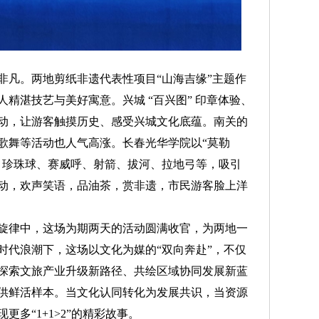
凡。两地剪纸非遗代表性项目“山海吉缘”主题作
精湛技艺与美好寓意。兴城 “百兴图” 印章体验、
动，让游客触摸历史、感受兴城文化底蕴。南关的
歌舞等活动也人气高涨。长春光华学院以“莫勒
、珍珠球、赛威呼、射箭、拔河、拉地弓等，吸引
动，欢声笑语，品油茶，赏非遗，市民游客脸上洋
律中，这场为期两天的活动圆满收官，为两地一
时代浪潮下，这场以文化为媒的“双向奔赴”，不仅
探索文旅产业升级新路径、共绘区域协同发展新蓝
供鲜活样本。当文化认同转化为发展共识，当资源
多“1+1>2”的精彩故事。