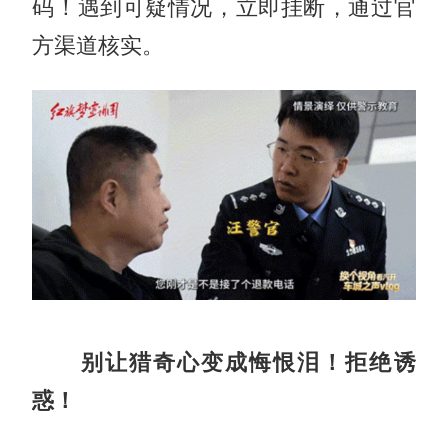
码！遇到可疑情况，立即挂断，通过官
方渠道核实。
别让猎奇心变成悔恨泪！拒绝诱
惑！