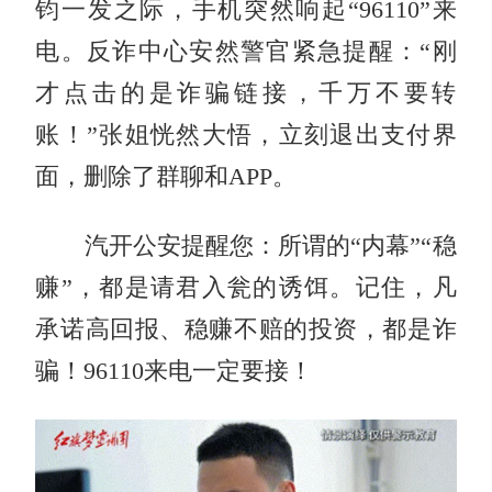
钧一发之际，手机突然响起“96110”来
电。反诈中心安然警官紧急提醒：“刚
才点击的是诈骗链接，千万不要转
账！”张姐恍然大悟，立刻退出支付界
面，删除了群聊和APP。
汽开公安提醒您：所谓的“内幕”“稳
赚”，都是请君入瓮的诱饵。记住，凡
承诺高回报、稳赚不赔的投资，都是诈
骗！96110来电一定要接！