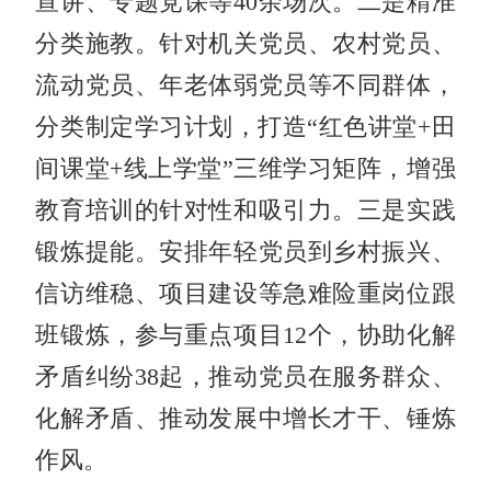
宣讲、专题党课等40余场次。二是精准
分类施教。针对机关党员、农村党员、
流动党员、年老体弱党员等不同群体，
分类制定学习计划，打造“红色讲堂+田
间课堂+线上学堂”三维学习矩阵，增强
教育培训的针对性和吸引力。三是实践
锻炼提能。安排年轻党员到乡村振兴、
信访维稳、项目建设等急难险重岗位跟
班锻炼，参与重点项目12个，协助化解
矛盾纠纷38起，推动党员在服务群众、
化解矛盾、推动发展中增长才干、锤炼
作风。