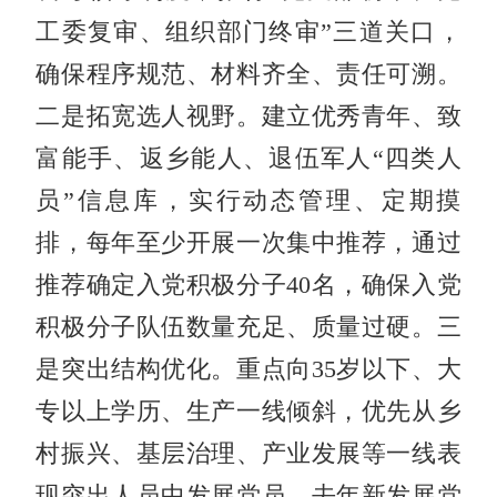
工委复审、组织部门终审”三道关口，
确保程序规范、材料齐全、责任可溯。
二是拓宽选人视野。建立优秀青年、致
富能手、返乡能人、退伍军人“四类人
员”信息库，实行动态管理、定期摸
排，每年至少开展一次集中推荐，通过
推荐确定入党积极分子40名，确保入党
积极分子队伍数量充足、质量过硬。三
是突出结构优化。重点向35岁以下、大
专以上学历、生产一线倾斜，优先从乡
村振兴、基层治理、产业发展等一线表
现突出人员中发展党员。去年新发展党