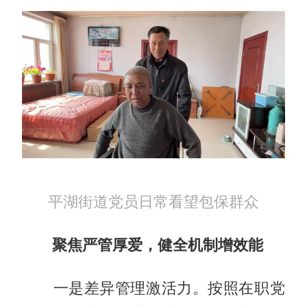
平湖街道党员日常看望包保群众
聚焦严管厚爱，健全机制增效能
一是差异管理激活力。按照在职党