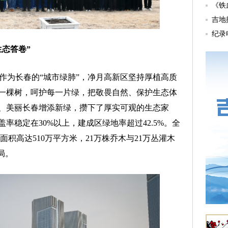
生态答卷”
作为长春的“城市绿肺”，净月高新区坚持厚植高质
一棵树，呵护每一片绿，把敬畏自然、保护生态体
、美丽长春增添新绿，攒下了厚实可观的生态家
率稳定在30%以上，建成区绿地率超过42.5%。全
化面积高达510万平方米，21万株乔木与21万丛灌木
局。