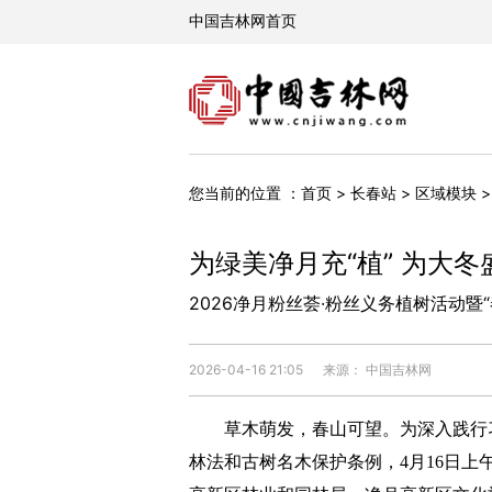
您当前的位置 ：
首页
>
长春站
>
区域模块
为绿美净月充“植” 为大冬
2026净月粉丝荟·粉丝义务植树活动暨
2026-04-16 21:05
来源： 中国吉林网
草木萌发，春山可望。为深入践行习
林法和古树名木保护条例，4月16日