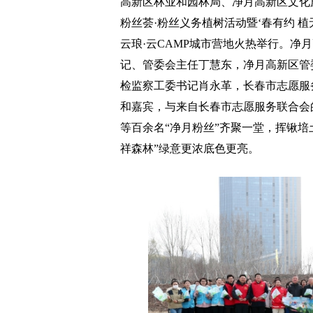
高新区林业和园林局、净月高新区文化旅
粉丝荟·粉丝义务植树活动暨‘春有约 
云琅·云CAMP城市营地火热举行。净
记、管委会主任丁慧东，净月高新区管
检监察工委书记肖永革，长春市志愿服
和嘉宾，与来自长春市志愿服务联合会
等百余名“净月粉丝”齐聚一堂，挥锹培
祥森林”绿意更浓底色更亮。