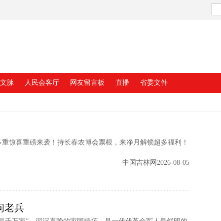
文脉
人民会客厅
网友留言板
直播
省委文件
！
多重惊喜重磅来袭！持长春农博会票根，来净月解锁超多福利！
中国吉林网2026-08-05
问老兵