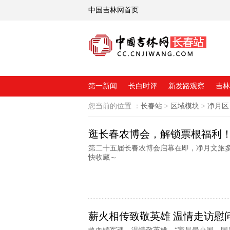
中国吉林网首页
第一新闻
长白时评
新发路观察
吉林
您当前的位置 ：
长春站
>
区域模块
>
净月区
逛长春农博会，解锁票根福利
第二十五届长春农博会启幕在即，净月文旅
快收藏～
薪火相传致敬英雄 温情走访慰