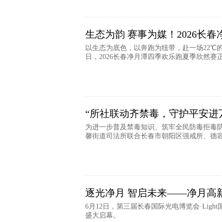
生态为韵 赛事为媒！2026长
以生态为底色，以奔跑为纽带，赴一场22℃
日，2026长春净月潭四季欢乐跑夏季欣然赛正
“所社联动齐禁毒，守护平安进万
为进一步普及禁毒知识、筑牢全民防毒拒毒防
馨街道司法所联合长春市朝阳区强戒所、德容派
逐光净月 智启未来——净月高
6月12日，第三届长春国际光电博览会·Li
盛大启幕。