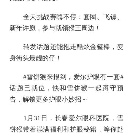
全天挑战赛嗨不停：套圈、飞镖、
新年许愿，参与就领猴王周边！
转发话题还能抱走酷炫金箍棒，变
身街头最靓的仔！
#雪饼猴来报到，爱尔护眼有一套#
话题已就位，快和雪饼猴一起蹲守预
告，解锁更多护眼小妙招～
1月31日，长春爱尔眼科医院，雪
饼猴带着满满福利和护眼秘籍，等你赴