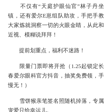
不仅有“天庭护眼仙官”林子丹坐
镇，还有爱尔E崽组队助攻，手把手教
大家炼就洞察一切的火眼金睛，从此和
近视、模糊说拜拜！
提前划重点，福利不迷路！
限量门票即将开抢（1.25起锁定长
春爱尔眼科官方抖音，抽奖免费领，手
慢无！）
雪饼猴亲笔签名照随机掉落，专属
宠爱只给幸运儿。