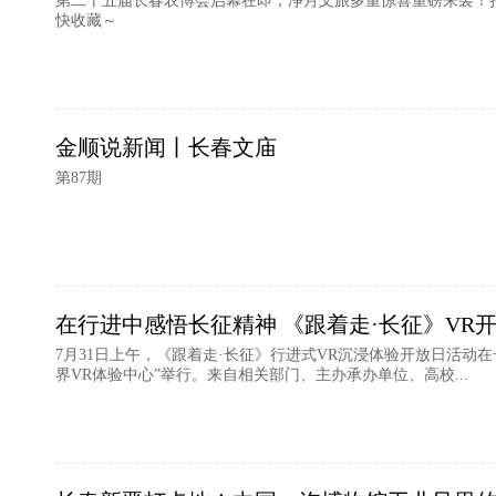
第二十五届长春农博会启幕在即，净月文旅多重惊喜重磅来袭！
快收藏～
金顺说新闻丨长春文庙
第87期
在行进中感悟长征精神 《跟着走·长征》VR
7月31日上午，《跟着走·长征》行进式VR沉浸体验开放日活动
界VR体验中心”举行。来自相关部门、主办承办单位、高校...