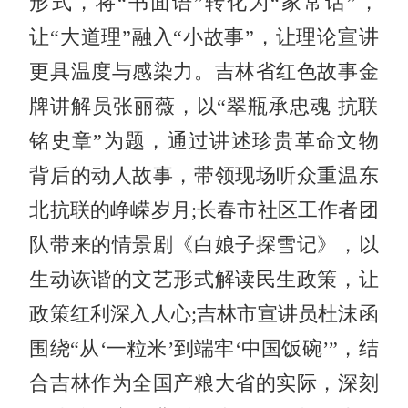
形式，将“书面语”转化为“家常话”，
让“大道理”融入“小故事”，让理论宣讲
更具温度与感染力。吉林省红色故事金
牌讲解员张丽薇，以“翠瓶承忠魂 抗联
铭史章”为题，通过讲述珍贵革命文物
背后的动人故事，带领现场听众重温东
北抗联的峥嵘岁月;长春市社区工作者团
队带来的情景剧《白娘子探雪记》，以
生动诙谐的文艺形式解读民生政策，让
政策红利深入人心;吉林市宣讲员杜沫函
围绕“从‘一粒米’到端牢‘中国饭碗’”，结
合吉林作为全国产粮大省的实际，深刻