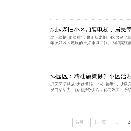
绿园老旧小区加装电梯，居民幸
老旧楼栋“爬楼难”，是困扰老旧小区居民尤
年友好城区建设的重点难点工作。为切实破解群
绿园区：精准施策提升小区治
绿园区坚持从“大处着眼、小处着手”，以提
发自治活力、优化服务供给，靶向发力、系统施
首页
上一页
1
2